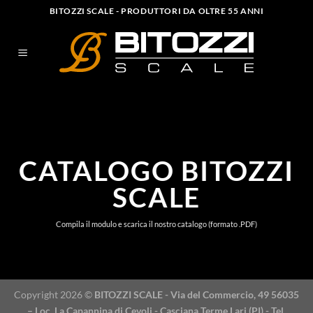
Salta
BITOZZI SCALE - PRODUTTORI DA OLTRE 55 ANNI
ai
contenuti
CATALOGO BITOZZI
SCALE
Compila il modulo e scarica il nostro catalogo (formato .PDF)
Copyright 2026 ©
BITOZZI SCALE - Via del Commercio, 49 56035
– Loc. La Capannina di Cevoli - Casciana Terme Lari (PI) - Tel.